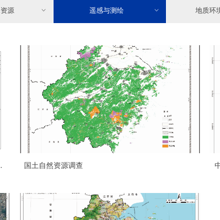
水资源
ꀁ
遥感与测绘
ꀁ
地质环
范
国土自然资源调查