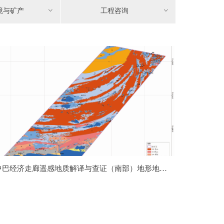
境与矿产
ꀁ
工程咨询
ꀁ
中巴经济走廊遥感地质解译与查证（南部）地形地貌
遥感解译图